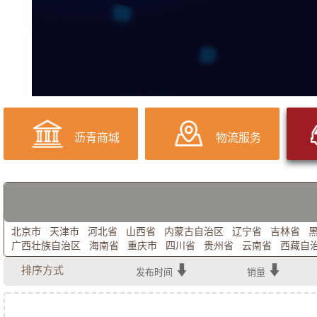
沥青商城
物流服务
北京市
天津市
河北省
山西省
内蒙古自治区
辽宁省
吉林省
广西壮族自治区
海南省
重庆市
四川省
贵州省
云南省
西藏自
排序方式
发布时间
销量