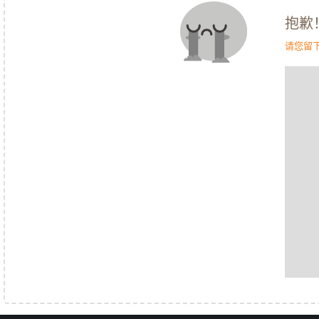
抱歉
请您留