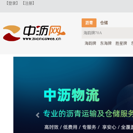
【登录】
【注册】
沥青
仓储
海韵牌
东海牌
胜星牌