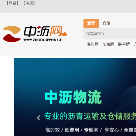
【登录】
【注册】
沥青
仓储
海韵牌
东海牌
胜星牌