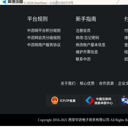
© 2026 AutoNavi
- GS(2019)6379号
平台规则
新手指南
中沥网平台积分规则
注册会员
付
中沥网会员分级规则
修改/忘记密码
维
中沥网用户服务协议
修改账户基本信息
查
维护开票信息
结
联系中沥
如
关于我们
|
核心优势
|
合作资源
|
企业
Copyright 2016-2021 西安中沥电子商务有限公司 All Rig