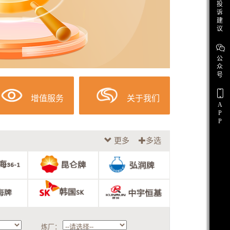
投
诉
建
议
公
众
号
增值服务
关于我们
A
P
P
更多
多选
炼厂：