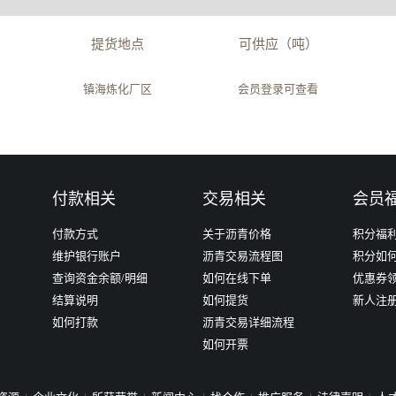
提货地点
可供应（吨）
镇海炼化厂区
会员登录可查看
付款相关
交易相关
会员
付款方式
关于沥青价格
积分福
维护银行账户
沥青交易流程图
积分如
查询资金余额/明细
如何在线下单
优惠券
结算说明
如何提货
新人注
如何打款
沥青交易详细流程
如何开票