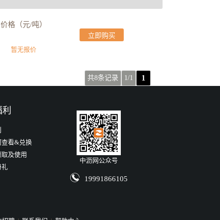
价格（元/吨）
立即购买
暂无报价
1
共8条记录
1/1
福利
利
何查看&兑换
领取及使用
中沥网公众号
册礼
19991866105