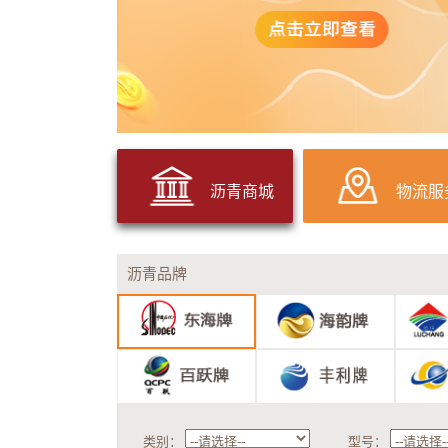
沥青商城
物流服
沥青品牌
类别：
型号：