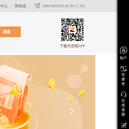
家中心
微商城
19991866105 (8:30-17:30)
搜索
下载中沥网APP
账户
优
惠
劵
在
线
客
服