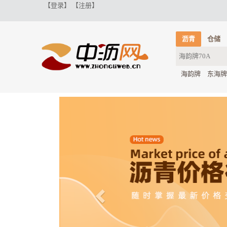
【登录】
【注册】
沥青
仓储
海韵牌
东海牌