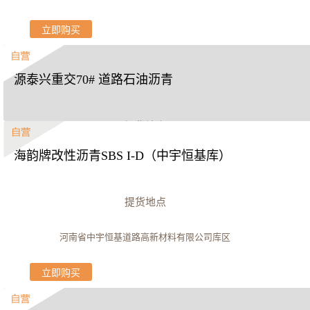
立即购买
源泰兴重交70# 道路石油沥青
提货地点
海韵牌改性沥青SBS I-D（中宇恒基库）
武汉源泰兴商贸有限公司
立即购买
提货地点
河南省中宇恒基道路高新材料有限公司库区
立即购买