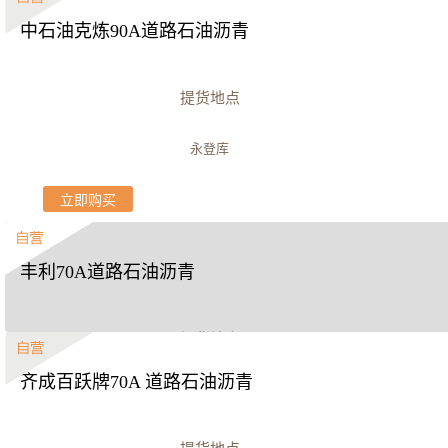
中石油克炼90A道路石油沥青
江苏新海石化
立即购买
提货地点
永登库
立即购买
丰利70A道路石油沥青
提货地点
齐成百跃牌70A 道路石油沥青
河南丰利石化厂区
立即购买