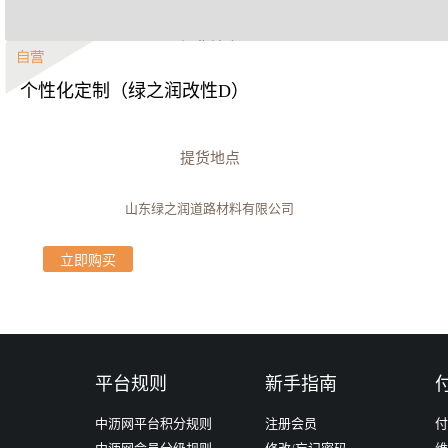
提货地点
个性化定制（绿之润改性D）
山东金诚石化厂区
立即购买
提货地点
山东绿之润道路材料有限公司
立即购买
平台规则
新手指南
中沥网平台积分规则
注册会员
付