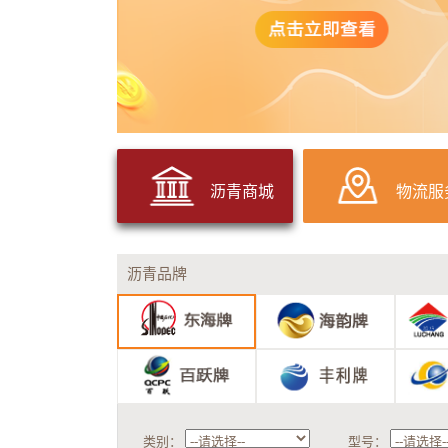
沥青商城
物流服
沥青品牌
类别：
型号：