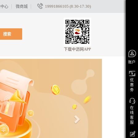
家中心
微商城
19991866105 (8:30-17:30)
搜索
下载中沥网APP
账户
优
惠
劵
在
线
客
服