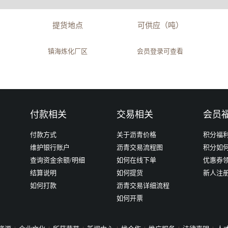
提货地点
可供应（吨）
镇海炼化厂区
会员登录可查看
付款相关
交易相关
会员
付款方式
关于沥青价格
积分福
维护银行账户
沥青交易流程图
积分如
查询资金余额/明细
如何在线下单
优惠券
结算说明
如何提货
新人注
如何打款
沥青交易详细流程
如何开票