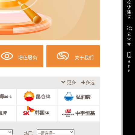
投
诉
建
议
公
众
号
增值服务
关于我们
A
P
P
更多
多选
炼厂：