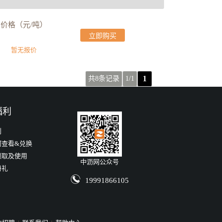
价格（元/吨）
立即购买
暂无报价
1
共8条记录
1/1
福利
利
何查看&兑换
领取及使用
中沥网公众号
册礼
19991866105