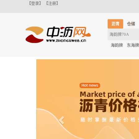
【登录】
【注册】
沥青
仓储
海韵牌
东海牌