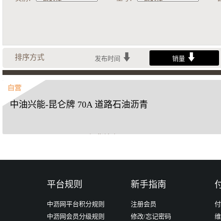
排序方式
发布时间
销量
中油兴能-昆仑牌 70A 道路石油沥青
提货地点
中石油江苏燃料沥青有限责任公司
平台规则
新手指南
立即购买
中沥网平台积分规则
注册会员
付
中沥网会员分级规则
修改/忘记密码
维