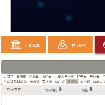
沥青商城
物流服务
北京市
天津市
河北省
山西省
内蒙古自治区
辽宁省
吉林省
广西壮族自治区
海南省
重庆市
四川省
贵州省
云南省
西藏自
排序方式
发布时间
销量