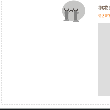
抱歉
请您留