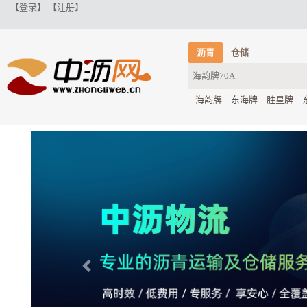
【登录】
【注册】
沥青
仓储
海韵牌
东海牌
胜星牌